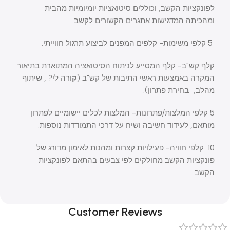
לפונקציות הקשב, וכוללים סיטואציות יומיומיות מהבית
ומהכיתה המדגישות אתגרים הקשורים לקשב.
5 קלפי משימות- קלפים המפנים לביצוע תרגול חווייתי.
קלף קש"ב- קלף המסייע לניתוח הסיטואציה המתוארת בתיאור
המקרה באמצעות ראשי התיבות של קש"ב (
ק
ורה לי? ,
ש
יתוף
מהלב,
ב
חירת פתרון).
5 קלפי המלצות/פתרונות- המלצות לכלים יישומיים לפתרון
מותאם, לעידוד חשיבה ושיח על דרכי התמודדות נוספות.
10 קלפי חוויה- פעילויות קצרות ומהנות לאימון מדורג של
פונקציות הקשב מחולקים לפי צבעים בהתאם לפונקציות
הקשב.
Customer Reviews