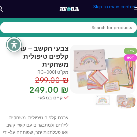
Skip to main content
עמוד הבית
/
טיפול והתפתחות
/
CBT מוצרי
צבעי הקשב – ערכת
-17%
קלפים טיפולית
HOT
משחקית
מק"ט
RC-0001
299.00
₪
249.00
₪
קיים במלאי
ערכת קלפים טיפולית-משחקית
לילדים ולמתבגרים עם קשיי קשב
ו/או פעלתנות יתר, שפותחה על-ידי