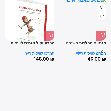
סט 6 פ
מגנטים מפלצות חשיבה
הפרוטוקול הגמיש לוויסות
לזיהוי עיוותי חשיבה
רגשי – ד"ר יעל שרון ושלי
המ
המרכז לוויסות רגשי
המרכז לוויסות רגשי
זאנטקרן
148.00
₪
49.00
₪
₪
%
T