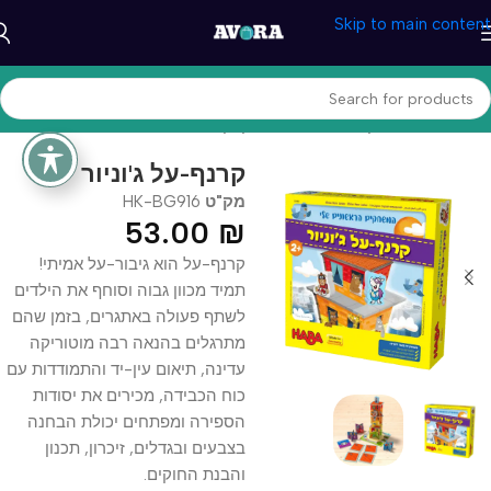
Skip to main content
עמוד הבית
/
משחקים וצעצעים
/
משחקי קופסא
קרנף-על ג'וניור
מק"ט
HK-BG916
53.00
₪
קרנף-על הוא גיבור-על אמיתי!
תמיד מכוון גבוה וסוחף את הילדים
לשתף פעולה באתגרים, בזמן שהם
מתרגלים בהנאה רבה מוטוריקה
עדינה, תיאום עין-יד והתמודדות עם
כוח הכבידה, מכירים את יסודות
הספירה ומפתחים יכולת הבחנה
בצבעים ובגדלים, זיכרון, תכנון
והבנת החוקים.