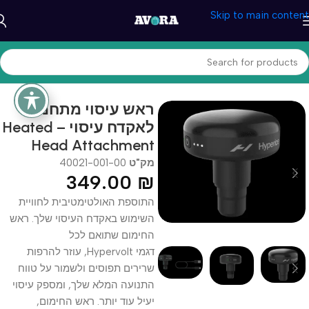
Skip to main content
עמוד הבית
/
בריאות ונוחות
/
מכשירי עיסוי
ראש עיסוי מתחמם
לאקדח עיסוי – Heated
Head Attachment
מק"ט
40021-001-00
349.00
₪
התוספת האולטימטיבית לחוויית
השימוש באקדח העיסוי שלך. ראש
החימום שתואם לכל
דגמי
Hypervolt
, עוזר להרפות
שרירים תפוסים ולשמור על טווח
התנועה המלא שלך, ומספק עיסוי
יעיל עוד יותר. ראש החימום,