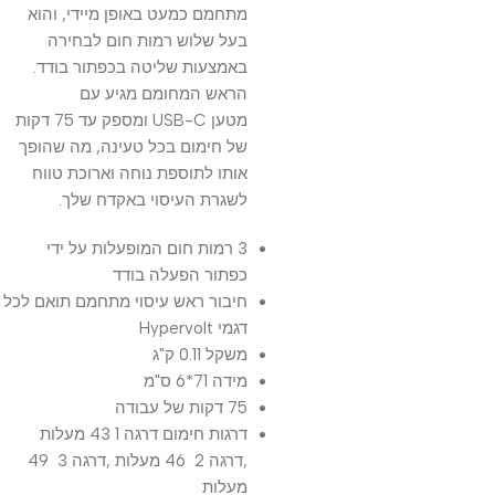
מתחמם כמעט באופן מיידי, והוא
בעל שלוש רמות חום לבחירה
באמצעות שליטה בכפתור בודד.
הראש המחומם מגיע עם
מטען
USB-C
ומספק עד 75 דקות
של חימום בכל טעינה, מה שהופך
אותו לתוספת נוחה וארוכת טווח
לשגרת העיסוי באקדח שלך.
3 רמות חום המופעלות על ידי
כפתור הפעלה בודד
חיבור ראש עיסוי מתחמם תואם לכל
דגמי Hypervolt
משקל 0.11 ק"ג
מידה 71*6 ס"מ
75 דקות של עבודה
דרגות חימום דרגה 1 43 מעלות
,דרגה 2 46 מעלות ,דרגה 3 49
מעלות