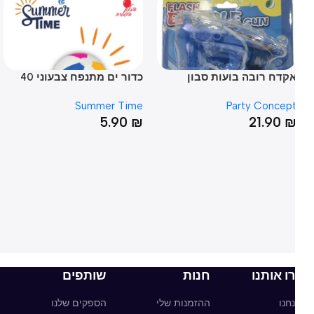
קדח רובה בועות סבון
כדור ים מתנפח צבעוני 40
ילדים
ס”מ
ס”
Summer Time
Party Concep
₪
5.90
₪
21.90
ו אותנו
חנות
שותפים
חנו
ההזמנות שלי
הספקים שלנו