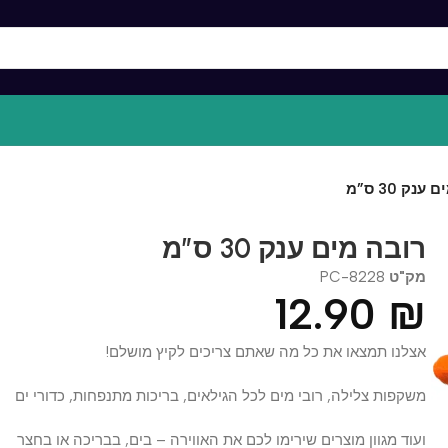
 ס”מ
ובה מים ענק 30 ס”מ
ק"ט
PC-8228
12.90
צלנו תמצאו את כל מה שאתם צריכים לקיץ מושלם!
שקפות צלילה, רובי מים לכל הגילאים, בריכות מתנפחות, כדורי ים
עוד מגוון מוצרים שירימו לכם את האווירה – בים, בבריכה או בחצר