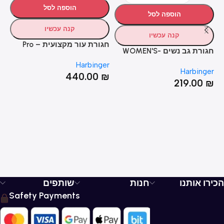
הוספה לסל
הוספה לסל
קנה עכשיו
קנה עכשיו
חגורת עור מקצועית – Pro
חגורת גב נשים -WOMEN'S
כפ
Leather Belt 7mm
HEXCORE BELT
Harbinger
er
Harbinger
EX
440.00
₪
₪
219.00
₪
הכירו אותנו
חנות
שותפים
Safety Payments