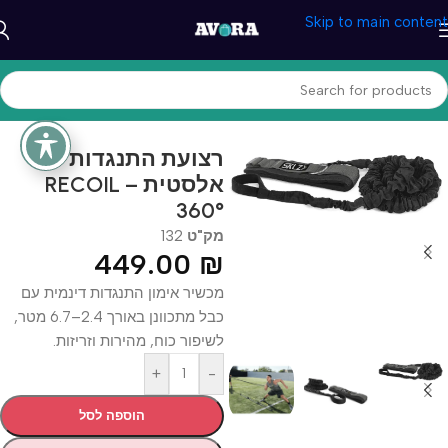
Skip to main content
עמוד הבית
/
ספורט וכושר
/
ציוד כושר וספורט
רצועת התנגדות
אלסטית – RECOIL
360°
מק"ט
132
449.00
₪
מכשיר אימון התנגדות דינמית עם
כבל מתכוונן באורך 2.4–6.7 מטר,
לשיפור כוח, מהירות וזריזות.
+
-
הוספה לסל