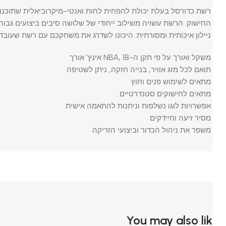
רשת כדורסל בעלת יכולת להפחית לחות ואנטי-מיקרוביאלית שתוכננה לי
החישוק. הרשת עשויה משילוב ייחודי של שלושה סיבים ביצועים גבוהים, 
ניילון איכותית ומסורתית. היכונו לשדרג את משחקכם עם רשת שעובדת חכם
משקל ואורך על פי תקן ה-NBA, 18 אינץ' אורך
תואם לכל מזג אוויר, בנייה חזקה, ניתן לשטיפה
מתאים לשימוש פנים וחוץ
מתאים לחישוקים סטנדרטיים
אפשרויות לוגו נשלפות וניתנות להתאמה אישית
מסיר זיעה וחיידקים
משפר את ניהול הכדור וביצועי הזריקה
You may also li