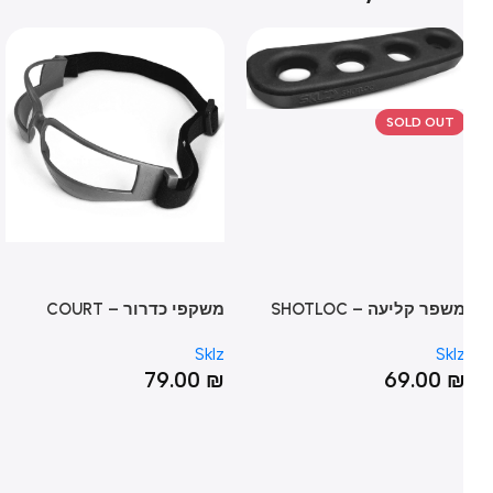
SOLD OUT
שפר קליעה – SHOTLOC
משקפי כדרור – COURT
LL
VISION
lz
Sklz
Skl
₪
79.00
₪
69.00