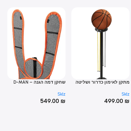
ן לאימון כדרור ושליטה
שחקן דמה הגנה – D-MAN
 – DRIBBLE STICK
מטר – TER GOAL
Sklz
Sklz
00
₪
549.00
₪
499.0