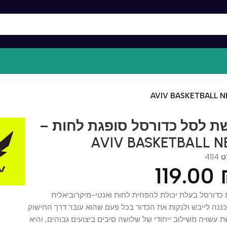
לסל כדורסל סופגת לחות –
AVIV BASKETBALL
41
119.0
סל בעלת יכולת להפחית לחות ואנטי-מיקרוביאלית
לייבש ולנקות את הכדור בכל פעם שהוא עובר דרך החישוק.
יה משילוב ייחודי של שלושה סיבים ביצועים גבוהים, והיא