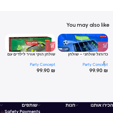
You may also like
כדורגל שולחני – שולחן
שולחן הוקי אוויר לילדים עם
שו
כדורגל לילדים 12 שחקנים –
אוויר פריים
– 18 שחק
pt
Party Concept
Party Concept
ידיות אחיזה שאינן מחליקות
₪
99.90
₪
99.90
₪
הכירו אותנו
חנות
שותפים
Safety Payments