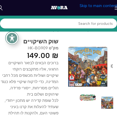
Skip to main content
עמוד הבית
/
משחקים וצעצעים
/
משחקי קופסא
שוק השיקויים
מק"ט
HK-BG909
149.00
₪
ברוכים הבאים לבזאר השיקויים
החגיגי, אליו מתקבצים רוקחי
שיקויים ושוליות מכשפים מכל רחבי
המדינה, כדי לרקוח שיקויי פלא כנגד
רגליים מסריחות, ייסורי פרידה,
שיהוקים ושלום בית.
לכל שופת קדירה יש מתכון ייחודי,
שעתיד להעלות את קרנו בעיני
פשוטי העם, ולהקנות לו תהילת