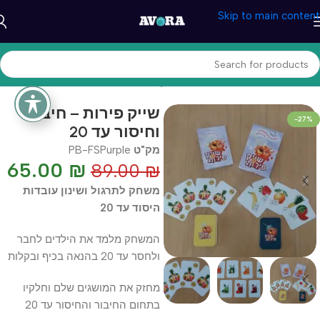
Skip to main content
עמוד הבית
/
טיפול והתפתחות
/
משחקי לימוד
שייק פירות – חיבור
-27%
וחיסור עד 20
מק"ט
PB-FSPurple
65.00
₪
89.00
₪
משחק לתרגול ושינון עובדות
היסוד עד 20
המשחק מלמד את הילדים לחבר
ולחסר עד 20 בהנאה בכיף ובקלות
מחזק את המושגים שלם וחלקיו
בתחום החיבור והחיסור עד 20