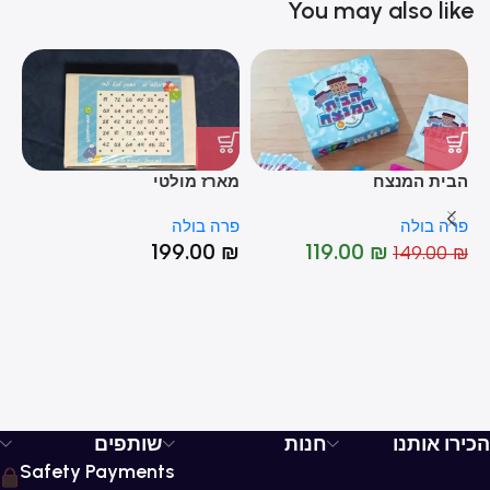
You may also like
הבית המנצח
מארז מולטי
סו
פרה בולה
פרה בולה
פר
199.00
₪
119.00
₪
₪
149.00
₪
%
-20%
הכירו אותנו
חנות
שותפים
Safety Payments