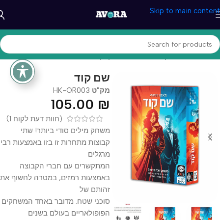
Skip to main content
עמוד הבית
/
משחקים וצעצעים
/
משחקי קופסא
שם קוד
מק"ט
HK-OR003
105.00
₪
(חוות דעת לקוח
1
)
משחק מילים סודי ביותר! שתי
קבוצות מתחרות זו בזו באמצעות רבי
מרגלים
המתקשרים עם חברי הקבוצה
באמצעות רמזים, במטרה לחשוף את
זהותם של
סוכני שטח. מדובר באחד המשחקים
הפופולאריים בעולם בשנים