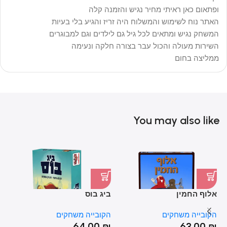
ופתאום כאן ראיתי מחיר נגיש והזמנה קלה
האתר נוח לשימוש והמשלוח היה זריז והגיע בלי בעיות
המשחק נגיש ומתאים לכל גיל גם לילדים וגם למבוגרים
השירות מעולה והכול עבר בצורה חלקה ונעימה
ממליצה בחום
You may also like
אלוף החמין
ביג בוס
הו
הקובייה משחקים
הקובייה משחקים
הק
₪
64.00
₪
63.00
₪