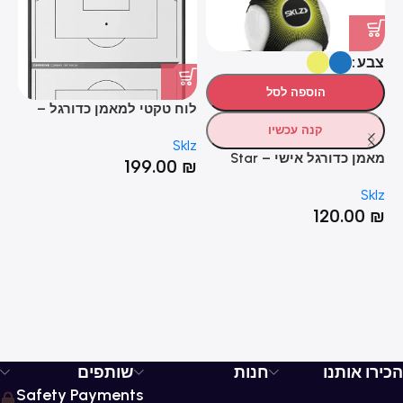
צבע
הוספה לסל
לוח טקטי למאמן כדורגל –
רי
ER
MagnaCoach Soccer
קנה עכשיו
HOT
lz
Sklz
ER
מאמן כדורגל אישי – Star
₪
199.00
₪
Kick
Sklz
120.00
₪
הכירו אותנו
חנות
שותפים
Safety Payments