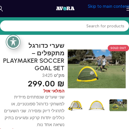
Skip to main content
עמוד הבית
/
ספורט וכושר
/
כדורגל
שערי כדורגל
SOLD OUT
מתקפלים –
PLAYMAKER SOCCER
GOAL SET
מק"ט
3425
299.00
₪
המלאי אזל
שני שערים שנפתחים מיידית
למשחקי כדורגל ספונטניים, או
לתרגילי דיוק ומסירה. שני השערים
כוללים יתדות קרקע ומגיעים בתיק
נשיאה אחד נוח.