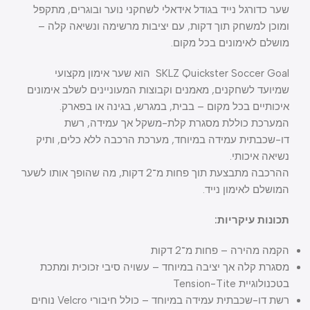
שער כדורגל נייד בגודל אידאלי לשחקני נוער ובוגרים, מתקפל
ומוכן למשחק תוך דקות, עם יציבות מרשימה ונשיאה קלה –
מושלם לאימונים בכל מקום.
SKLZ Quickster Soccer Goal הוא שער אימון מקצועי
שמיועד לשחקנים, מאמנים וקבוצות המעוניינים לשלב אימונים
איכותיים בכל מקום – בבית, במגרש, בגינה או בפארק.
המערכת כוללת מסגרת קלת-משקל אך עמידה, רשת
דו-שכבתית עמידה במיוחד, מערכת הרכבה ללא כלים, ותיק
נשיאה איכותי.
ההרכבה מתבצעת תוך פחות מ־2 דקות, מה שהופך אותו לשער
המושלם לאימון נייד.
תכונות עיקריות:
הקמה מהירה – פחות מ־2 דקות
מסגרת קלה אך יציבה במיוחד – עשויה סיבי זכוכית ומתכת
בטכנולוגיית Tension-Tite
רשת דו-שכבתית עמידה במיוחד – כולל חיבורי Velcro נוחים