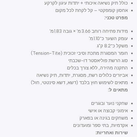
כולל תיק נשיאה איכותי + יתדות עיגון לקרקע
אחסון קומפקטי – קל לקחת לכל מקום
מפרט טכני:
מידות פתיחה רוחב 3.66 מ' × גובה 1.83 מ'
עומק השער כ־1.10 מ'
משקל כ־8.2 ק"ג
חומר המסגרת מתכת וסיבי זכוכית (Tension-Tite)
סוג הרשת פוליאסטר דו-שכבתי
התקנה מהירה, ללא צורך בכלים
אביזרים כלולים רשת, מסגרת, יתדות, תיק נשיאה
מתאים לשימוש חוץ בלבד (דשא, דשא סינטטי, חול)
מתאים ל:
שחקני נוער ובוגרים
אימוני קבוצה או אישי
משחקים בגינה או בפארק
אקדמיות, בתי ספר ומועדונים
שירות ואחריות: