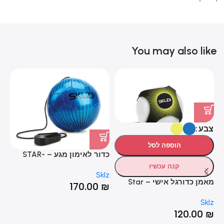
You may also like
צבע
הוספה לסל
כדור לאימון מגע – STAR-
לו
er
KICK TOUCH TRAINER
קנה עכשיו
HOT
lz
Sklz
מאמן כדורגל אישי – Star
₪
170.00
₪
Kick
Sklz
120.00
₪