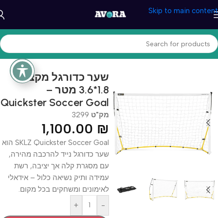
Skip to main content
עמוד הבית
/
ספורט וכושר
/
כדורגל
שער כדורגל מקצועי
1.8*3.6 מטר –
Quickster Soccer Goal
מק"ט
3299
1,100.00
₪
SKLZ Quickster Soccer Goal הוא
שער כדורגל נייד להרכבה מהירה,
עם מסגרת קלה אך יציבה, רשת
עמידה ותיק נשיאה כלול – אידאלי
לאימונים ומשחקים בכל מקום.
+
-