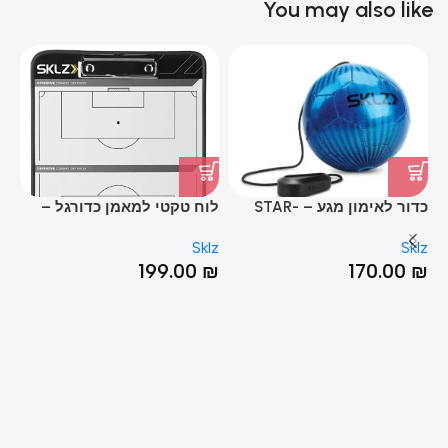
You may also like
כדור לאימון מגע – STAR-
לוח טקטי למאמן כדורגל –
רש
T
MagnaCoach Soccer
KICK TOUCH TRAINER
lz
Sklz
Sklz
₪
199.00
₪
170.00
₪