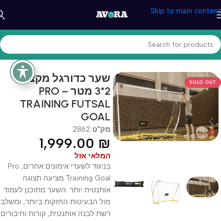
Skip to main content
עמוד הבית
/
ספורט וכושר
/
כדורגל
שער כדורגל מקצועי
SOLD OUT
2*3 מטר – PRO
TRAINING FUTSAL
GOAL
מק"ט
2862
1,999.00
₪
המלאי אזל
בניגוד לשערי אימונים אחרים, Pro
Training Goal מציעה תצוגה
אותנטית יותר. השער מתוכנן לעמוד
מול הבעיטות החזקות ביותר, ומשלב
רשת לבנה אותנטית, קורות וחיבורים