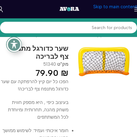
Skip to main content
עמוד הבית
/
מוצרי קיץ
/
אביזרי שחייה
/
מתנפחים ומשחקים לבריכה
שער כדורגל מתנפח
צף לבריכה
מק"ט
51340
79.90
₪
הפכו כל יום קיץ להרפתקה עם שער
כדורגל מתנפח צף לבריכה!
בעיצוב כיפי , היא מספק חווית
משחק מהנה, תחרותית ומיוחדת
לכל המשתתפים
חומר איכותי ועמיד: לשימוש ממושך