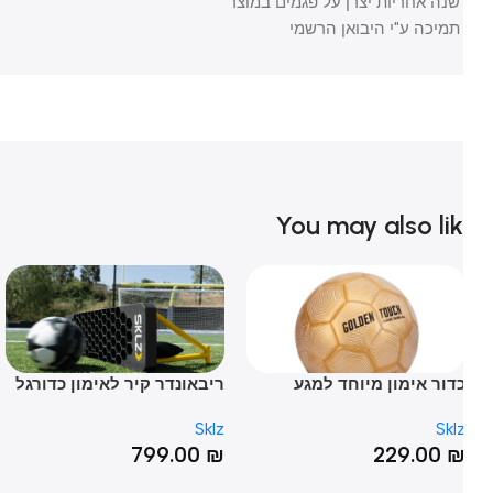
שנה אחריות יצרן על פגמים במוצר
תמיכה ע"י היבואן הרשמי
You may also li
דור אימון מיוחד למגע
ריבאונדר קיר לאימון כדורגל
Golden Touc
– SOCCER TRAINER BOARD
מטר – 
lz
Sklz
Skl
₪
799.00
₪
229.00