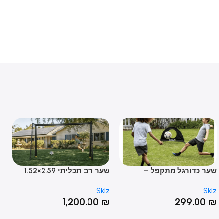
 כדורגל מתקפל –
שער רב תכליתי 2.59×1.52
שערי
מטר SOCCER TRAINER
GOAL
Sklz
Sklz
SET
GOAL
00
₪
1,200.00
₪
299.0
OUT