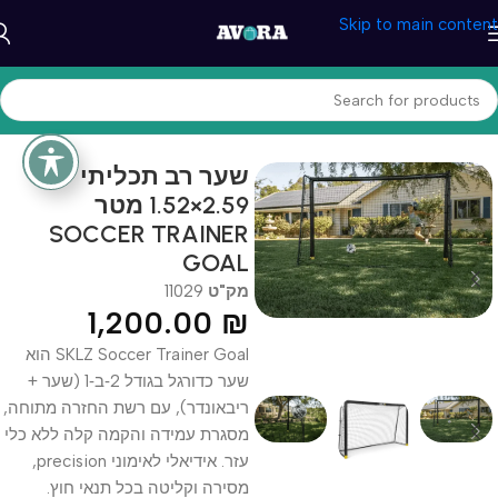
Skip to main content
עמוד הבית
/
ספורט וכושר
/
כדורגל
שער רב תכליתי
2.59×1.52 מטר
SOCCER TRAINER
GOAL
מק"ט
11029
1,200.00
₪
SKLZ Soccer Trainer Goal הוא
שער כדורגל בגודל 2‑ב‑1 (שער +
ריבאונדר), עם רשת החזרה מתוחה,
מסגרת עמידה והקמה קלה ללא כלי
עזר. אידיאלי לאימוני precision,
מסירה וקליטה בכל תנאי חוץ.