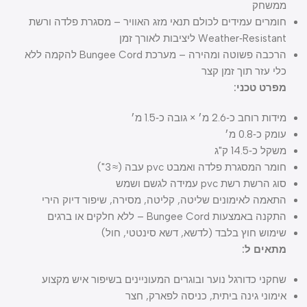
ממשחק
חומרים עמידים לכולם תנאי מזג האוויר – מסגרת פלדה ורשת
Weather‑Resistant ליציבות לאורך זמן
הרכבה פשוטה ומהירה – מערכת Bungee Cord להקמה ללא
כלי עזר תוך זמן קצר
מפרט טכני:
מידות רוחב כ‑2.6 מ׳ × גובה כ‑1.5 מ׳
עומק כ‑0.8 מ׳
משקל כ‑14.5 ק"ג
חומר המסגרת פלדה ואמבט pvc עבה (≈ 3")
סוג הרשת רשת pvc עמידה לגשם ושמש
התאמה לאימונים שליטה, קליטה, מסירה, שיפור דיוק הירי
התקנה באמצעות Bungee Cord – ללא חלקים או ברגים
שימוש חוץ בלבד (לדשא, דשא סינטטי, חול)
מתאים ל:
שחקני כדורגל נוער ובוגרים המעוניינים בשיפור איש מקצוע
אימוני גינה ביתית, כניסה לפארק, חצר