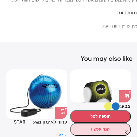
רק משתמשים רשומים אשר רכשו מוצר זה יכולים לרשום חוות דעת.
חוות דעת
אין עדיין חוות דעת.
You may also like
צבע
הוספה לסל
כדור לאימון מגע – STAR-
כד
ch
KICK TOUCH TRAINER
קנה עכשיו
HOT
lz
Sklz