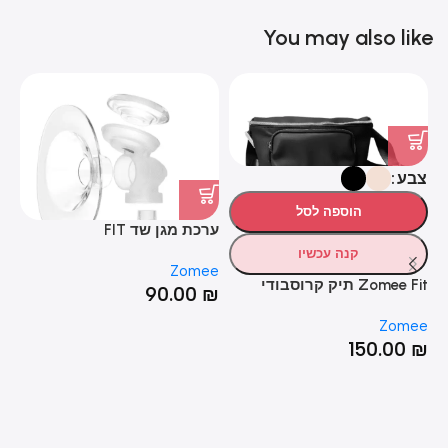
You may also like
צבע
מ
הוספה לסל
ערכת מגן שד FIT
קנה עכשיו
Zomee
Zomee Fit תיק קרוסבודי
90.00
₪
חז
Zomee
ee
150.00
₪
₪