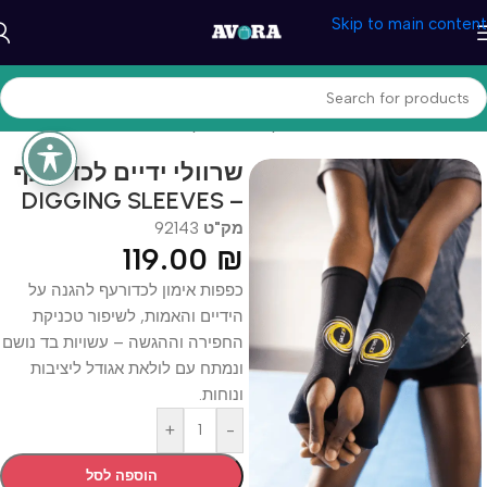
Skip to main content
עמוד הבית
/
ספורט וכושר
/
כדורעף, טניס וגולף
שרוולי ידיים לכדורעף
– DIGGING SLEEVES
מק"ט
92143
119.00
₪
כפפות אימון לכדורעף להגנה על
הידיים והאמות, לשיפור טכניקת
החפירה וההגשה – עשויות בד נושם
ונמתח עם לולאת אגודל ליציבות
ונוחות.
+
-
הוספה לסל