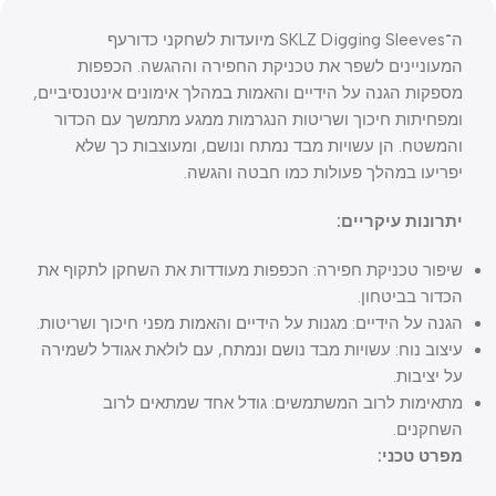
ה־SKLZ Digging Sleeves מיועדות לשחקני כדורעף
המעוניינים לשפר את טכניקת החפירה וההגשה. הכפפות
מספקות הגנה על הידיים והאמות במהלך אימונים אינטנסיביים,
ומפחיתות חיכוך ושריטות הנגרמות ממגע מתמשך עם הכדור
והמשטח. הן עשויות מבד נמתח ונושם, ומעוצבות כך שלא
יפריעו במהלך פעולות כמו חבטה והגשה.
יתרונות עיקריים:
שיפור טכניקת חפירה: הכפפות מעודדות את השחקן לתקוף את
הכדור בביטחון.
הגנה על הידיים: מגנות על הידיים והאמות מפני חיכוך ושריטות.
עיצוב נוח: עשויות מבד נושם ונמתח, עם לולאת אגודל לשמירה
על יציבות.
מתאימות לרוב המשתמשים: גודל אחד שמתאים לרוב
השחקנים.
מפרט טכני: