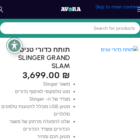
Skip to main content
עמוד הבית
/
ספורט וכושר
/
כדורעף, טניס וגולף
תותח כדורי טניס
SLINGER GRAND
SLAM
3,699.00
₪
משגר Slinger
מוט טלסקופי לאיסוף כדורים
מצדד של ה- Slinger
מטען USB מוכלל להטענת טלפונים
סלולרים
שלט להפעלה מרחוק של משגר
הכדורים ומצדד הכדורים
מטען חכם ומהיר