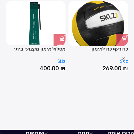
כדורעף כח לאימון –
מסלול אימון מקצועי ביתי
שר
SETTING TRAINER
לגולף – ACCELERATOR PRO
ES
lz
Sklz
Sklz
₪
400.00
₪
269.00
₪
הכירו אותנו
חנות
שותפים