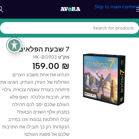
Skip to main content
עמוד הבית
/
משחקים וצעצעים
/
משחקי קופסא
7 שבעת הפלאים
מק"ט
HK-BG903
159.00
₪
הנהיגו את אחת משבע הערים
הגדולות של העידן העתיק. האיצו את
פיתוחה בעזרת עוצמה צבאית, גילויי
מדע, תרבות וכלכלה. האם פלא
העולם שלכם יסב לכם תהילה
במבחן אלף השנים הבאות?
קבלו החלטות נבונות וזכו במירב
הנקודות! רק כך תובילו את התרבות
שלכם אל פסגת העולם!