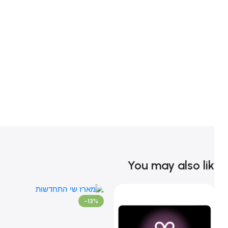
You may also li
%
-13%