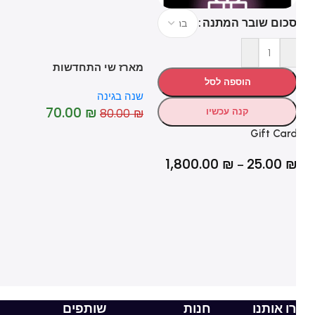
כום שובר המתנה
מארז שי התחדשות
מא
הוספה לסל
שנה בגינה
שנ
70.00
₪
₪
80.00
₪
קנה עכשיו
Gift Car
1,800.00
₪
25.00
–
ו אותנו
חנות
שותפים