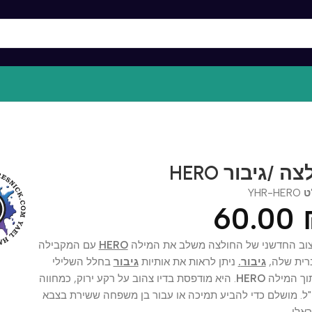
לצה /גיבור
YHR-HE
60.0
החדשני של החולצה משלב את המילה
HERO
עם המקבילה
שלה,
גיבור
.
ניתן לראות את אותיות
גיבור
בחלל השלילי
מילה
HERO
. היא מודפסת בדיו צהוב על רקע ירוק, כמחווה
ושלם כדי להביע תמיכה או עבור בן משפחה ששירת בצבא