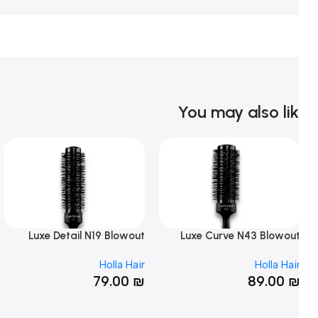
You may also li
ut
Luxe Detail N19 Blowout
Luxe Curve N43 Blowou
sh
Brush
Brus
ir
Holla Hair
Holla Hai
₪
79.00
₪
89.00