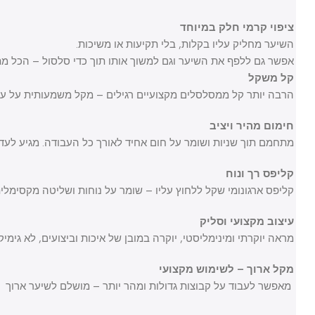
ציפוי קרמי חלק במיוחד
השיער מחליק עליו בקלות, בלי תקיעות או משיכות.
אפשר גם ללפף את השיער וגם למשוך אותו תוך כדי סלסול – הכל מתבצע
קל משקל
הרבה יותר קל ממסלסלים מקצועיים רגילים – מקל משמעותית על עבודה
חימום מהיר ויציב
מתחמם תוך שניות ושומר על חום אחיד לאורך כל העבודה. מגיע לעד 230 מעלות
קליפס רך ונוח
קליפס ארגונומי שקל ללחוץ עליו – שומר על נוחות ושליטה מקסימלית.
עיצוב מקצועי וסליק
מראה יוקרתי ומינימליסטי, יוקרה במובן של איכות וביצועים, לא גימיקים.
מקל ארוך – לשימוש מקצועי
מאפשר לעבוד על קבוצות גדולות ומהר יותר – מושלם לשיער ארוך