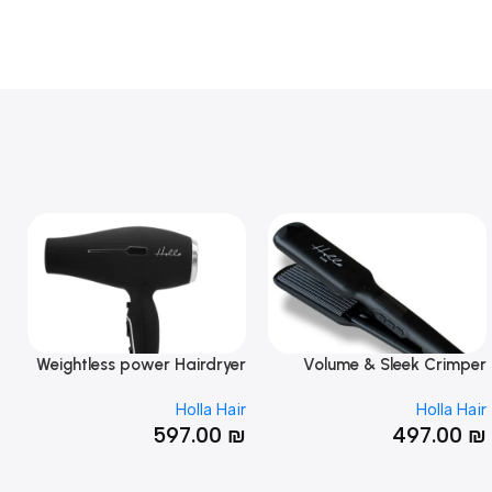
Weightless power Hairdryer
Volume & Sleek Crim
Holla Hair
Holla 
597.00
₪
497.0