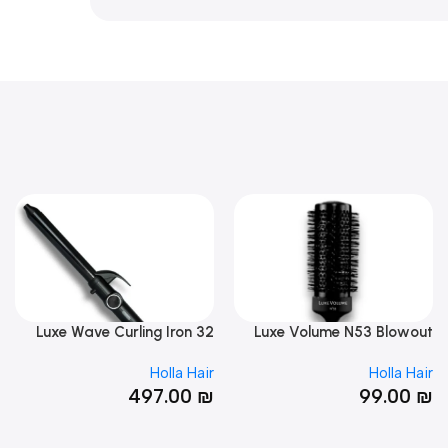
per
Luxe Wave Curling Iron 32
Luxe Volume N53 Blowo
Bru
Hair
Holla Hair
Holla Ha
0
₪
497.00
₪
99.00