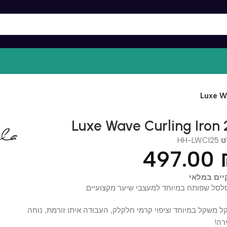
Lux
Luxe Wave Curling Iro
HH-LWCI
497.0
במלאי
שפותח במיוחד למעצבי שיער מקצועיים.
שקל במיוחד וציפוי קרמי חלקלק, העבודה איתו זורמת, נוחה