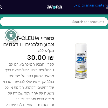
Skip to main content
עמוד הבית
/
כלי עבודה וצבע
/
ספריי צבע
RUST-OLEUM ספריי
צבע הלבנים: 11 דגמים
מק"ט
ללא
30.00
₪
ספריי הצבע הנמכר בעולם עם
טכנולוגיית כיסוי כפול פורצת דרך
מתאים למגוון רחב של יישומים,
כולל:
עץ –
אידיאלי לצביעה ושדרוג
של רהיטים, דלתות, חלונות או כל
משטח עץ אחר, תוך שמירה על
מראה חדש ומבריק לאורך
זמן.
מתכת –
מתאים לצביעת כל