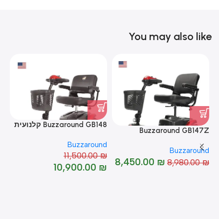
You may also like
Buzzaround GB148 קלנועית
49
Buzzaround GB147Z
קלנועית
nd
Buzzaround
Buzzaround
₪
11,500.00
₪
-5%
8,450.00
₪
8,980.00
₪
-6%
%
₪
10,900.00
₪