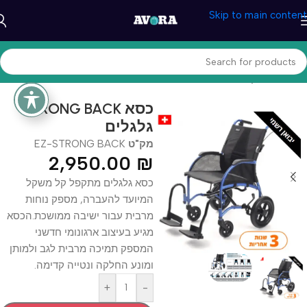
Skip to main content
עמוד הבית
/
קולנועית
STRONG BACK כסא
גלגלים
מק"ט
EZ-STRONG BACK
2,950.00
₪
כסא גלגלים מתקפל קל משקל
המיועד להעברה, מספק נוחות
מרבית עבור ישיבה ממושכת.הכסא
מגיע בעיצוב ארגונומי חדשני
המספק תמיכה מרבית לגב ולמותן
ומונע החלקה ונטייה קדימה.
+
-