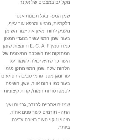
מקל גם במצבים של אקנה.
שמן המפ- בעל תכונות אנטי
דלקתיות, מרגיע ומרפא עור עייף,
מעניק לחות ומאזן את ייצור השומן
בעור. שמן המפ עשיר בנוגדי חמצון
כמו ויטמין E, C, A, F וחומצות שומן
המחזקות את השכבה החיצונית של
העור כך שהיא יכולה לשמור על
הלחות שלה. שמן המפ מתקן פגמי
עור ומגן מפני גורמי סביבה הפוגעים
בעור כמו זיהום אויר, עשן, חשיפה
לטמפרטורות חמות/ קרות קיצוניות .
שמנים אתריים לבנדר, גרניום ועץ
התה- תורמים לעור פנים אחיד,
חיטוי וניקוי העור בצורה עדינה
ביותר.