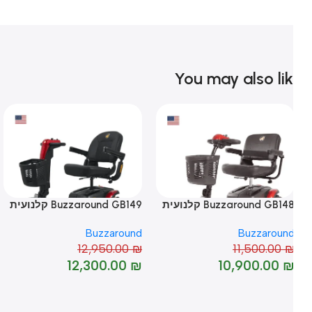
You may also li
Buzzaround GB14 קלנועית
Buzzaround GB149 קלנועית
ry On
nd
Buzzaround
Buzzaroun
₪
12,950.00
₪
11,500.00
-5%
-5%
₪
12,300.00
₪
10,900.00