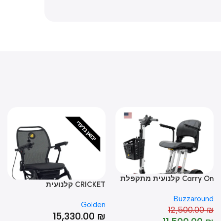
Car קלנועית מתקפלת
CRICKET קלנועית
BACK
Buzzarou
TGA
Golden
-8%
12,500.00
0
₪
15,330.00
₪