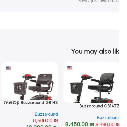
גובה מושב: ניתן לשינוי
You may also li
Buzzaround GB148 קלנועית
ry On
Buzzaround GB147
לנועית
nd
Buzzaround
Buzzaroun
₪
11,500.00
₪
-5%
8,450.00
₪
8,980.00
-6%