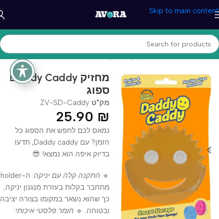
Skip to main content
עמוד הבית
/
בית ומטבח
/
ניקיון ותחזוקה
Daddy Caddy מחזיק
ספוג
מק"ט
ZV-SD-Caddy
25.90
₪
נמאס לכם לחפש את הספוג כל
הזמן? עם Daddy caddy, תדעו
בדיוק איפה הוא נמצא! 😎
🔹
התקנה קלה עם יניקה
: ה-holder
מתחבר בקלות בעזרת מנגנון יניקה,
כך שהוא נשאר במקומו בצורה יציבה
ובטוחה. 🔹
חומר פלסטי איכותי
: