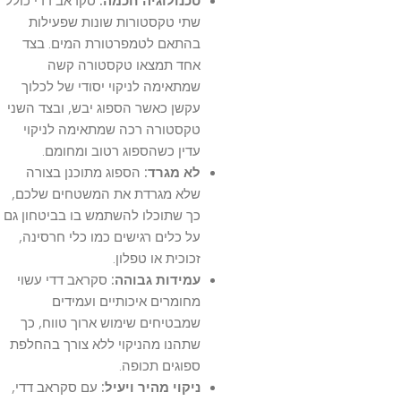
טכנולוגיה חכמה:
סקראב דדי כולל
שתי טקסטורות שונות שפעילות
בהתאם לטמפרטורת המים. בצד
אחד תמצאו טקסטורה קשה
שמתאימה לניקוי יסודי של לכלוך
עקשן כאשר הספוג יבש, ובצד השני
טקסטורה רכה שמתאימה לניקוי
עדין כשהספוג רטוב ומחומם.
לא מגרד:
הספוג מתוכנן בצורה
שלא מגרדת את המשטחים שלכם,
כך שתוכלו להשתמש בו בביטחון גם
על כלים רגישים כמו כלי חרסינה,
זכוכית או טפלון.
עמידות גבוהה:
סקראב דדי עשוי
מחומרים איכותיים ועמידים
שמבטיחים שימוש ארוך טווח, כך
שתהנו מהניקוי ללא צורך בהחלפת
ספוגים תכופה.
ניקוי מהיר ויעיל:
עם סקראב דדי,