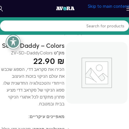
Skip to main content
עמוד הבית
/
בית ומטבח
/
ניקיון ותחזוקה
Scrub Daddy – Colors
מק"ט
ZV-SD-DaddyColors
22.90
₪
הכירו את סקראב דדי, הספוג שכבש
את עולם הניקוי בזכות העיצוב
הייחודי והטכנולוגיה החדשנית שלו.
ספוג הניקוי של סקראב דדי מציע
פתרון מתקדם לכל אתגרי הניקוי
בבית ובמטבח.
מאפיינים עיקריים: