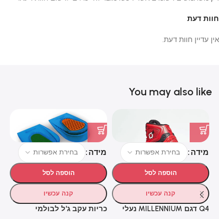
חוות דעת
אין עדיין חוות דעת.
You may also like
מידה
מידה
הוספה לסל
הוספה לסל
כר
קנה עכשיו
קנה עכשיו
O
ns
₪
Q4 דגם MILLENNIUM נעלי
כריות עקב ג'ל לבולמי
כדורסל אדום
זעזועים ונוחות מקסימלית –