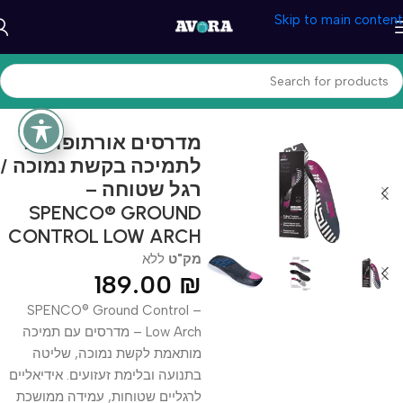
Skip to main content
עמוד הבית
/
בריאות ונוחות
/
מוצרי הנעלה
מדרסים אורתופדיים
לתמיכה בקשת נמוכה /
רגל שטוחה –
SPENCO® GROUND
CONTROL LOW ARCH
מק"ט
ללא
189.00
₪
SPENCO® Ground Control –
Low Arch – מדרסים עם תמיכה
מותאמת לקשת נמוכה, שליטה
בתנועה ובלימת זעזועים. אידיאליים
לרגליים שטוחות, עמידה ממושכת