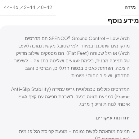
מידה
44-46
,
42-44
,
40-42
מידע נוסף
SPENCO® Ground Control – Low Arch הם מדרסים
מתקדמים שתוכננו במיוחד למי שסובל מקשת נמוכה (Low
Arch) או רגל שטוחה (Flat Feet). הם מספקים שילוב מדויק
של תמיכה מבנית, בלימת זעזועים ושליטה בתנועה – לשיפור
היציבה, הפחתת כאבים בכפות הרגליים, הברכיים והגב
התחתון, ושיפור נוחות יומיומית.
המדרסים כוללים טכנולוגיית גריפ עמידה (Anti-Slip Stability
Frame) למניעת תזוזה בנעל, ו־שכבת ספיגה עם קצף EVA
איכותי לנוחות וריכוך מרבי.
יתרונות עיקריים:
תמיכה מותאמת לקשת נמוכה – מונעת קריסת רגל פנימית