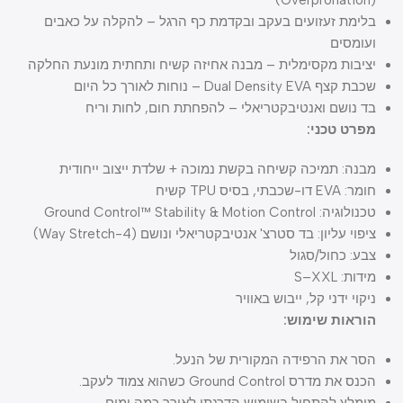
(Overpronation)
בלימת זעזועים בעקב ובקדמת כף הרגל – להקלה על כאבים
ועומסים
יציבות מקסימלית – מבנה אחיזה קשיח ותחתית מונעת החלקה
שכבת קצף Dual Density EVA – נוחות לאורך כל היום
בד נושם ואנטיבקטריאלי – להפחתת חום, לחות וריח
מפרט טכני:
מבנה: תמיכה קשיחה בקשת נמוכה + שלדת ייצוב ייחודית
חומר: EVA דו-שכבתי, בסיס TPU קשיח
טכנולוגיה: Ground Control™ Stability & Motion Control
ציפוי עליון: בד סטרצ' אנטיבקטריאלי ונושם (4-Way Stretch)
צבע: כחול/סגול
מידות: S–XXL
ניקוי ידני קל, ייבוש באוויר
הוראות שימוש:
הסר את הרפידה המקורית של הנעל.
הכנס את מדרס Ground Control כשהוא צמוד לעקב.