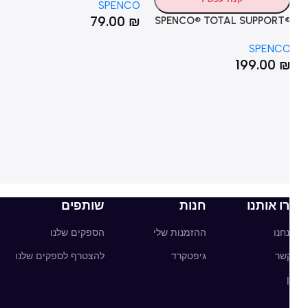
SPENCO
Performance Heel Cushions
79.00
₪
SPENCO® TOTAL SUPPORT
כר
ORIGINA
CO
SPENC
ns
₪
199.00
ו אותנו
חנות
שותפים
חנו
ההזמנות שלי
הספקים שלנו
קשר
גיפטקרד
להצטרף לספקים שלנו