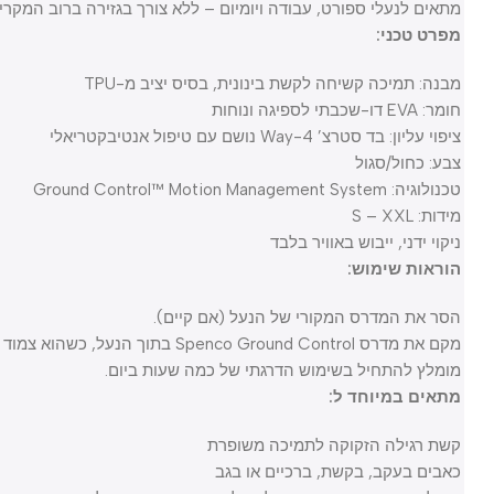
מתאים לנעלי ספורט, עבודה ויומיום – ללא צורך בגזירה ברוב המקרים
מפרט טכני:
מבנה: תמיכה קשיחה לקשת בינונית, בסיס יציב מ-TPU
חומר: EVA דו-שכבתי לספיגה ונוחות
ציפוי עליון: בד סטרצ’ 4-Way נושם עם טיפול אנטיבקטריאלי
צבע: כחול/סגול
טכנולוגיה: Ground Control™ Motion Management System
מידות: S – XXL
ניקוי ידני, ייבוש באוויר בלבד
הוראות שימוש:
הסר את המדרס המקורי של הנעל (אם קיים).
מקם את מדרס Spenco Ground Control בתוך הנעל, כשהוא צמוד לעקב.
מומלץ להתחיל בשימוש הדרגתי של כמה שעות ביום.
מתאים במיוחד ל:
קשת רגילה הזקוקה לתמיכה משופרת
כאבים בעקב, בקשת, ברכיים או בגב