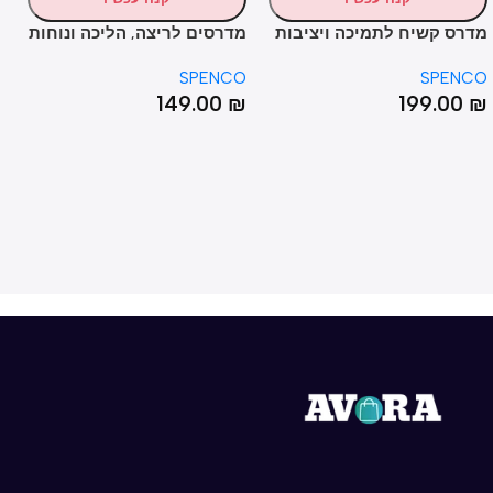
ס קשיח לתמיכה ויציבות
מדרסים לריצה, הליכה ונוחות
תמיכ
מירבית – SPENCO® TOTAL
יומיומית – SPENCO®
ENCO
SPENCO
SPE
 Arch
POLYSORB®
SUPPORT® 
00
₪
149.00
₪
199.0
port
WALKER/RUNNER