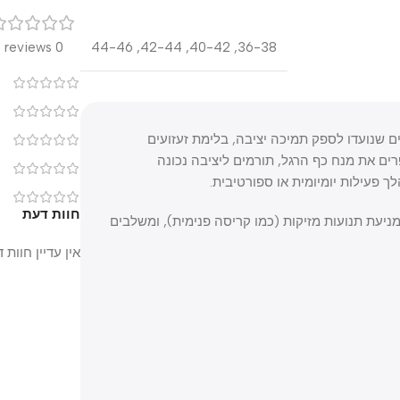
רק
0 reviews
44-46
,
42-44
,
40-42
,
36-38
0
0
 הם מדרסים מתקדמים שנועדו לספק תמיכה יציבה, בלימת זעזועים
0
ת מנח כף הרגל, תורמים ליציבה נכונה
0
לות יומיומית או ספורטיבית.
0
חוות דעת
Ground Contr™ לייצוב הרגל ומניעת תנועות מזיקות (כמו קריסה פנימית), ומשלבים
אין עדיין חוות דעת.