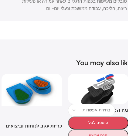
סובלים מעייפות בכפות הרגליים לאחר עמידה או פעילות
ריצה, הליכה, עבודה ממושכת ונעלי יום-יום
You may also li
ידה
מי
SOLD OUT
הוספה לסל
כריות עקב לנוחות וביצועים
משופרים – SPENCO®
קנה עכשיו