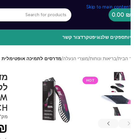
Skip to main content
0.00
ות
ספקים שלנו
גיפטקרד
צור קשר
 הבית
/
בריאות ונוחות
/
מוצרי הנעלה
/
מדרסים לתמיכה אופטימלית לקשת רגילה (בינונית) – RCH
מדרס
HOT
IUM
RCH
מק"ט
לל
0
₪