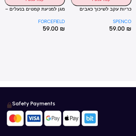
יות עקב לשיכוך כאבים
מגן למניעת קמטים בנעלים –
מדר
ותמיכה – SPENCO RX® Heel
FORCEFIELD CREASE
NCO
FORCEFIELD
SPEN
MAX
PREVENTER
Cushio
0
₪
59.00
₪
59.00
Safety Payments