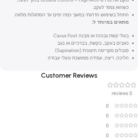
מקם את מדרס Ground Control – High Arch בתוך הנעל,
כשהוא צמוד לעקב.
התחל בשימוש הדרגתי במשך כמה ימים עד הסתגלות מלאה.
מתאים במיוחד ל:
בעלי קשת גבוהה או מבנה Cavus Foot
כאבים בעקב, בקשת, בברכיים או בגב
סובלים מקריסה חיצונית (Supination)
הליכה, ריצה, עמידה ממושכת ונעלי עבודה
Customer Reviews
0 reviews
0
0
0
0