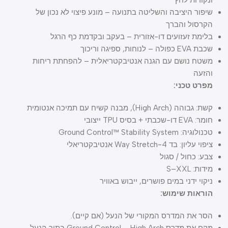
ונקודות לחץ
שיפור היציבה והשליטה בתנועה – מונע פיצוי לא נכון של
הקרסול והברך
בלימת זעזועים דו-אזורית – בעקב ובקדמת כף הרגל
שכבת EVA כפולה – לנוחות, ספיגה וריכוך
משטח נושם עם הגנה אנטיבקטריאלית – להפחתת ריחות
והזעה
מפרט טכני:
קשת: גבוהה (High Arch), מבנה קשיח עם תמיכה אנטומית
חומר: EVA דו-שכבתי + בסיס TPU ייצובי
טכנולוגיה: Ground Control™ Stability System
ציפוי עליון: בד 4-Way Stretch אנטיבקטריאלי
צבע: כחול / סגול
מידות: S–XXL
ניקוי ידני במים פושרים, ייבוש באוויר
הוראות שימוש:
הסר את המדרס המקורי של הנעל (אם קיים).