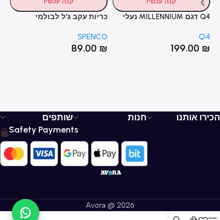
קנה עכשיו
קנה עכשיו
Q4 דגם MILLENNIUM נעלי
כריות עקב ג'ל לבולמי
כר
כדורסל אדום
זעזועים ונוחות מקסימלית –
O
SPENCO
Q4
ns
SPENCO® Performance Gel
₪
89.00
₪
199.00
₪
Heel Cups
הכירו אותנו
חנות
שותפים
Safety Payments
Avora @ 2026