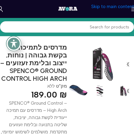
Skip to main content
עמוד הבית
/
בריאות ונוחות
/
מוצרי הנעלה
מדרסים לתמיכה
בקשת גבוהה | נוחות,
ייצוב ובלימת זעזועים –
SPENCO® GROUND
CONTROL HIGH ARCH
מק"ט
ללא
189.00
₪
SPENCO® Ground Control –
High Arch – מדרסים עם תמיכה
ייעודית לקשת גבוהה, יציבות,
שליטה בתנועה ובלימת זעזועים
מתקדמת. מושלמים לשימוש יומיומי,