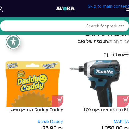
Skip to main content
הטכנית של זאב
עמוד הבית
/
הטכנית של זאב
Filters
BL מברגת אימפקט 170
Daddy Caddy מחזיק ספוג
ניוטון-מטר מנוע הכולל 2 סוללות
Scrub Daddy
MAKITA
5.0 אמפר ומטען מהיר Vמתח 18
25.90
₪
1,350.00
₪