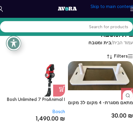
Skip to main content
בית ומטבח
עמוד הבית
/
בית ומטבח
Filters
Bosh Unlimited 7 ProAnimal I
מתאם מסגרת- 4 מקום ל3 מקום
שואב אבק נטען אדום
Bosch
30.00
₪
1,490.00
₪