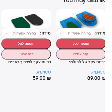
You may also li
ידה
מידה
מי
הוספה לסל
הוספה לסל
קנה עכשיו
קנה עכשיו
ריות עקב ג'ל לבולמי
כריות עקב לשיכוך כאבים
מד
עזועים ונוחות מקסימלית –
ותמיכה – SPENCO RX® Heel
CO
SPENCO
SPENC
AX
Cushions
SPENCO® Performance Ge
₪
59.00
₪
89.00
Heel Cup