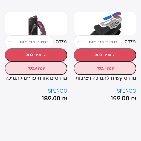
דה
מידה
מיד
הוספה לסל
הוספה לסל
קנה עכשיו
קנה עכשיו
רס קשיח לתמיכה ויציבות
מדרסים אורתופדיים לתמיכה
מדר
מירבית – SPENCO® TOTAL
בקשת נמוכה / רגל שטוחה –
NCO
SPENCO
SPEN
RB®
SPENCO® GROUND
SUPPORT® M
0
₪
189.00
₪
199.00
NER
CONTROL LOW ARCH