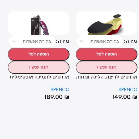
ה
מידה
מידה
הוספה לסל
הוספה לסל
HOT
קנה עכשיו
קנה עכשיו
סים לריצה, הליכה ונוחות
מדרסים לתמיכה אופטימלית
מדרס
יומיומית – SPENCO®
לקשת רגילה (בינונית) –
גבוהה
ENCO
SPENCO
SPE
SPENCO® GROUND
POLYSO
00
₪
189.00
₪
149.0
HIGH
CONTROL MEDIUM ARCH
WALKER/RUN
ARCH