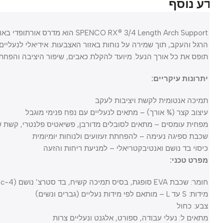
ע נוסף
SPENCO RX® 3/4 Length Arch Support הוא 
הרגל והעקב, תוך שמירה על נוחות באזור האצבעות. אידיאלי לנעליים עם
תופס את כל אורך הנעל. מיועד להקלת כאבים, שיפור היציבה והפחתת עו
יתרונות עיקריים:
תמיכה אנטומית לקשת ויציבות לעקב
עיצוב קצר (¾ אורך) – מתאים לנעליים עם נפח פנימי מוגבל
מפחית עומסים – מתאים לסובלים מדורבן, פשיאטיס פלנטרי, קשת שטוח
שכבת ספיגה נעימה – להפחתת זעזועים ולנוחות יומיומית
כיסוי בד נושם ואנטיבקטריאלי – למניעת ריחות והזעה
מפרט טכני:
חומר: שכבת EVA סופגת, בסיס תמיכה קשיח, בד סטרצ’ נושם (4-Way Stretch Fabric)
מידות: S עד L – מותאם לפי מידות נעליים (גברים ונשים)
צבע: כחול
מתאים ל: נעלי עבודה, ספורט, אלגנט ונעליים צרות