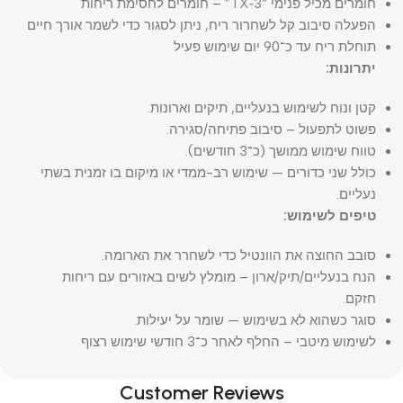
חומרים מכיל פנימי “TX‑3” – חומרים לחסימת ריחות
הפעלה סיבוב קל לשחרור ריח, ניתן לסגור כדי לשמר אורך חיים
תוחלת ריח עד כ־90 יום שימוש פעיל
יתרונות:
קטן ונוח לשימוש בנעליים, תיקים וארונות.
פשוט לתפעול – סיבוב פתיחה/סגירה.
טווח שימוש ממושך (כ־3 חודשים).
כולל שני כדורים — שימוש רב-ממדי או מיקום בו זמנית בשתי
נעליים.
טיפים לשימוש:
סובב החוצה את הוונטיל כדי לשחרר את הארומה.
הנח בנעליים/תיק/ארון – מומלץ לשים באזורים עם ריחות
חזקם.
סוגר כשהוא לא בשימוש — שומר על יעילות.
לשימוש מיטבי – החלף לאחר כ־3 חודשי שימוש רצוף
Customer Reviews