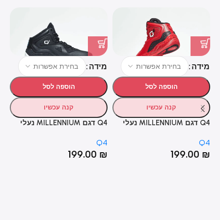
מידה
מידה
מ
T
הוספה לסל
הוספה לסל
קנה עכשיו
קנה עכשיו
Q4 דגם MILLENNIUM נעלי
Q4 דגם MILLENNIUM נעלי
T®
כדורסל אדום
כדורסל שחור
AL
O
Q4
Q4
₪
199.00
₪
199.00
₪