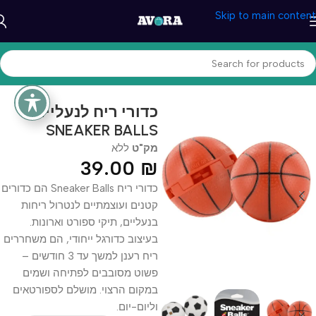
Skip to main content
עמוד הבית
/
בריאות ונוחות
/
מוצרי הנעלה
כדורי ריח לנעליים –
SNEAKER BALLS
מק"ט
ללא
39.00
₪
כדורי ריח Sneaker Balls הם כדורים
קטנים ועוצמתיים לנטרול ריחות
בנעליים, תיקי ספורט וארונות.
בעיצוב כדורגל ייחודי, הם משחררים
ריח רענן למשך עד 3 חודשים –
פשוט מסובבים לפתיחה ושמים
במקום הרצוי. מושלם לספורטאים
וליום-יום.